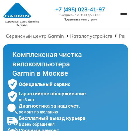
+7 (495) 023-41-97
Ежедневно с 9:00 до 21:00
Позвонить
мне утром
Сервисный центр Garmin
в
Москве
Сервисный центр Garmin
Каталог устройств
Ремо
Комплексная чистка
велокомпьютера
Garmin в Москве
Официальный сервис
Гарантийное обслуживание
до 3 лет
Диагностика за наш счет,
ремонт по желанию
Бесплатный выезд курьера
в день обращения
Срочный ремонт