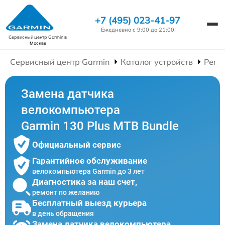
+7 (495) 023-41-97
Ежедневно с 9:00 до 21:00
Сервисный центр Garmin
в
Москве
Сервисный центр Garmin
Каталог устройств
Ремо
Замена датчика
велокомпьютера
Garmin 130 Plus MTB Bundle
Официальный сервис
Гарантийное обслуживание
велокомпьютера Garmin до 3 лет
Диагностика за наш счет,
ремонт по желанию
Бесплатный выезд курьера
в день обращения
Замена датчика велокомпьютера