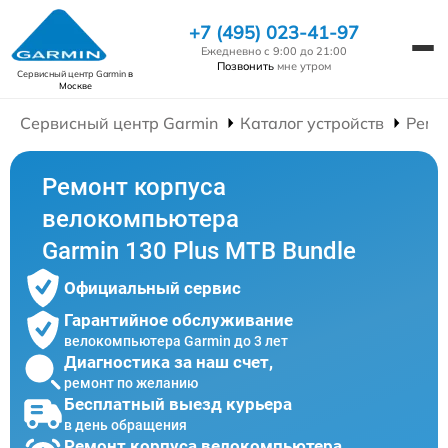
+7 (495) 023-41-97
Ежедневно с 9:00 до 21:00
Позвонить
мне утром
Сервисный центр Garmin
в
Москве
Сервисный центр Garmin
Каталог устройств
Ремо
Ремонт корпуса
велокомпьютера
Garmin 130 Plus MTB Bundle
Официальный сервис
Гарантийное обслуживание
велокомпьютера Garmin до 3 лет
Диагностика за наш счет,
ремонт по желанию
Бесплатный выезд курьера
в день обращения
Ремонт корпуса велокомпьютера