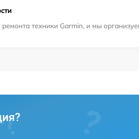
сти
емонта техники Garmin, и мы организуем
ция?