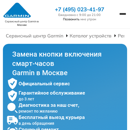
+7 (495) 023-41-97
Ежедневно с 9:00 до 21:00
Позвонить
мне утром
Сервисный центр Garmin
в
Москве
Сервисный центр Garmin
Каталог устройств
Ремо
Замена кнопки включения
смарт-часов
Garmin в Москве
Официальный сервис
Гарантийное обслуживание
до 3 лет
Диагностика за наш счет,
ремонт по желанию
Бесплатный выезд курьера
в день обращения
Срочный ремонт