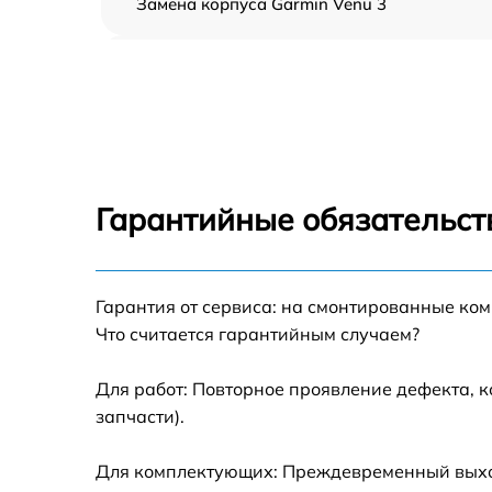
Замена корпуса Garmin Venu 3
Замена аккумулятора Garmin Venu 3
Замена экрана Garmin Venu 3
Замена шлейфа матрицы Garmin Venu 3
Гарантийные обязательст
Замена микрофона Garmin Venu 3
Гарантия от сервиса: на смонтированные ко
Замена кнопки включения Garmin Venu 3
Что считается гарантийным случаем?
Замена Bluetooth Garmin Venu 3
Для работ: Повторное проявление дефекта, 
запчасти).
Для комплектующих: Преждевременный выход