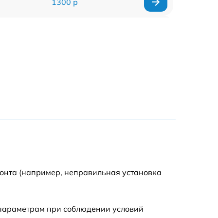
1300 р
1500 р
1400 р
1200 р
1200 р
1500 р
2000 р
монта (например, неправильная установка
 параметрам при соблюдении условий