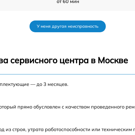
от 60 мин
от 60 мин
У меня другая неисправность
от 60 мин
от 60 мин
ва сервисного центра в Москве
от 60 мин
мплектующие — до 3 месяцев.
от 60 мин
от 60 мин
который прямо обусловлен с качеством проведенного ре
 из строя, утрата работоспособности или техническим