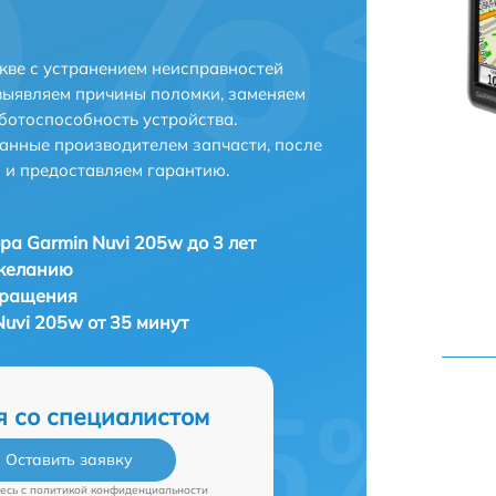
кве с устранением неисправностей
выявляем причины поломки, заменяем
ботоспособность устройства.
анные производителем запчасти, после
 и предоставляем гарантию.
ра Garmin Nuvi 205w до 3 лет
 желанию
бращения
uvi 205w от 35 минут
я со специалистом
Оставить заявку
есь c
политикой конфиденциальности