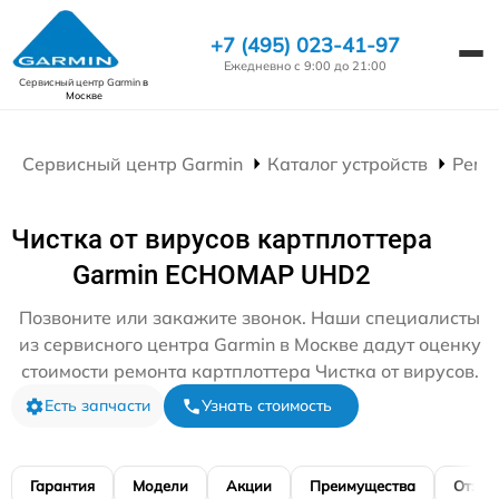
+7 (495) 023-41-97
Ежедневно с 9:00 до 21:00
Сервисный центр Garmin
в
Москве
Сервисный центр Garmin
Каталог устройств
Ремо
Чистка от вирусов картплоттера
Garmin ECHOMAP UHD2
Позвоните или закажите звонок. Наши специалисты
из сервисного центра Garmin в Москве дадут оценку
стоимости ремонта картплоттера Чистка от вирусов.
Есть запчасти
Узнать стоимость
Гарантия
Модели
Акции
Преимущества
Отзы