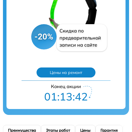
Скидка по
-20%
предварительной
записи на сайте
Цены на ремонт
Конец акции
01:13:41
Преимущества
Этапы работ
Цены
Гарантия
М