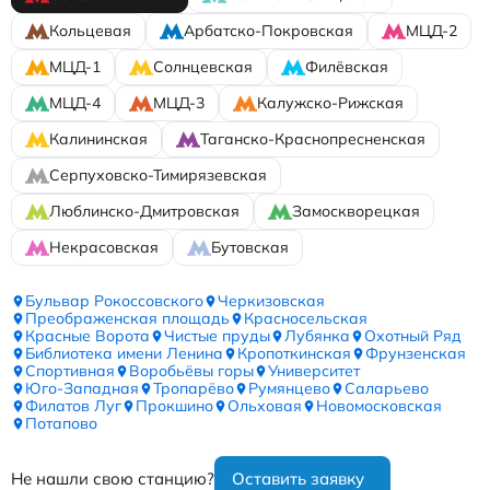
Кольцевая
Арбатско-Покровская
МЦД-2
МЦД-1
Солнцевская
Филёвская
МЦД-4
МЦД-3
Калужско-Рижская
Калининская
Таганско-Краснопресненская
Серпуховско-Тимирязевская
Люблинско-Дмитровская
Замоскворецкая
Некрасовская
Бутовская
Бульвар Рокоссовского
Черкизовская
Преображенская площадь
Красносельская
Красные Ворота
Чистые пруды
Лубянка
Охотный Ряд
Библиотека имени Ленина
Кропоткинская
Фрунзенская
Спортивная
Воробьёвы горы
Университет
Юго-Западная
Тропарёво
Румянцево
Саларьево
Филатов Луг
Прокшино
Ольховая
Новомосковская
Потапово
Не нашли свою станцию?
Оставить заявку