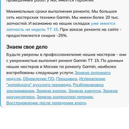
проведенных работ у нас имеется гарантия.
Минимальные сроки выполнения ремонта. Мы большая
сеть мастерских техники Garmin. Мы имеем более 20 тыс.
запчастей. И возможно на наших складах
уже имеется
запчасть на модель TT 15
. При заказе ремонта на сайте -
предоставляется скидка -25%.
Знаем свое дело
Будьте уверены в профессионализме наших мастеров - они
с уверенностью выполнят ремонт Garmin TT 15. По данным
наших мастеров в Москве по ремонту Garmin, наиболее
востребованы следующие услуги:
Замена антенного
модуля
,
Обновление ПО
,
Прошивка
,
Исправление
"китайского" русского перевода
,
Разблокировка
заклинивания
,
Замена кнопок
,
Замена корпуса
,
Замена
аккумулятора
,
Замена контроллер питания
,
Восстановление после попадания влаги
.