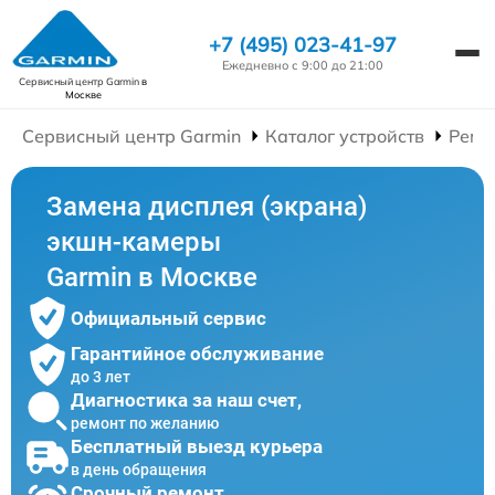
+7 (495) 023-41-97
Ежедневно с 9:00 до 21:00
Сервисный центр Garmin
в
Москве
Сервисный центр Garmin
Каталог устройств
Ремо
Замена дисплея (экрана)
экшн-камеры
Garmin в Москве
Официальный сервис
Гарантийное обслуживание
до 3 лет
Диагностика за наш счет,
ремонт по желанию
Бесплатный выезд курьера
в день обращения
Срочный ремонт