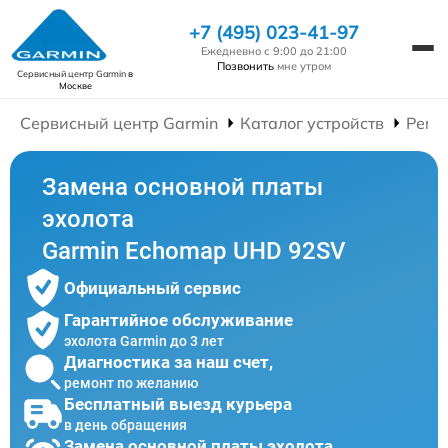
+7 (495) 023-41-97
Ежедневно с 9:00 до 21:00
Позвонить
мне утром
Сервисный центр Garmin
в
Москве
Сервисный центр Garmin
Каталог устройств
Ремо
Замена основной платы
эхолота
Garmin Echomap UHD 92SV
Официальный сервис
Гарантийное обслуживание
эхолота Garmin до 3 лет
Диагностика за наш счет,
ремонт по желанию
Бесплатный выезд курьера
в день обращения
Замена основной платы эхолота