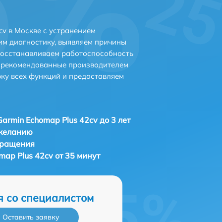
cv в Москве с устранением
м диагностику, выявляем причины
восстанавливаем работоспособность
и рекомендованные производителем
рку всех функций и предоставляем
Garmin Echomap Plus 42cv до 3 лет
 желанию
бращения
map Plus 42cv от 35 минут
я со специалистом
Оставить заявку