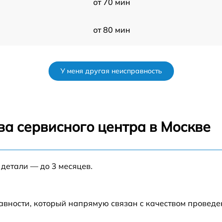
от 70 мин
от 80 мин
от 50 мин
У меня другая неисправность
n
от 60 мин
от 60 мин
ва сервисного центра в Москве
от 50 мин
 детали — до 3 месяцев.
от 60 мин
от 90 мин
авности, который напрямую связан с качеством провед