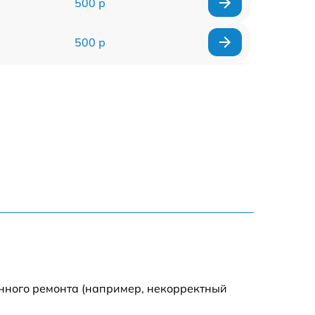
500 р
500 р
750 р
500 р
1000 р
500 р
500 р
500 р
енного ремонта (например, некорректный