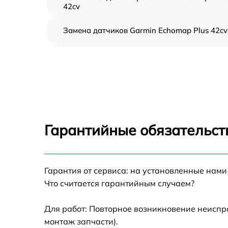
42cv
Замена датчиков Garmin Echomap Plus 42cv
Замена корпуса Garmin Echomap Plus 42cv
Замена микросхем системной логики Garmi
Echomap Plus 42cv
Замена экрана Garmin Echomap Plus 42cv
Гарантийные обязательст
Замена процессора Garmin Echomap Plus
42cv
Гарантия от сервиса: на установленные нами
Прошивка Garmin Echomap Plus 42cv
Что считается гарантийным случаем?
Замена разъема Garmin Echomap Plus 42cv
Для работ: Повторное возникновение неиспр
монтаж запчасти).